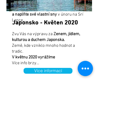
13 denní nádherný kurz
Objevte
a naplňte své vlastní sny
v únoru na Srí
Lance...
Japonsko - Květen 2020
Zvu Vás na výpravu za
Zenem, jídlem,
kulturou a duchem Japonska.
Země, kde vzniklo mnoho hodnot a
tradic.
V květnu 2020 vyrážíme
Více info brzy...
Více informací