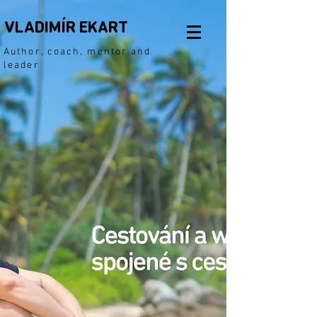
VLADIMÍR EKART
Author, coach, mentor and
leader